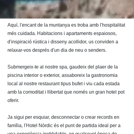
expressió.

Aquí, l'encant de la muntanya es troba amb l'hospitalitat 
més cuidada. Habitacions i apartaments espaiosos, 
d'inspiració rústica i disseny acollidor, us conviden a 
relaxar-vos després d'un dia de neu o senders.

Submergeix-te al nostre spa, gaudeix del plaer de la 
piscina interior o exterior, assaboreix la gastronomia 
local al nostre restaurant tipus bufet i viu cada estada 
amb la comoditat i llibertat que només un gran hotel pot 
oferir.

Ja sigui per esquiar, desconnectar o crear records en 
família, l'Hotel Nòrdic és el punt de partida ideal per a 
una experiència inoblidable, en qualsevol època de 