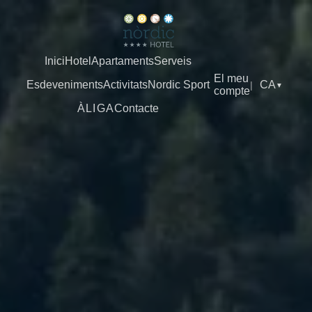
Inici
Hotel
Apartaments
Serveis
El meu
Esdeveniments
Activitats
Nordic Sport
CA
|
▼
compte
ÀLIGA
Contacte