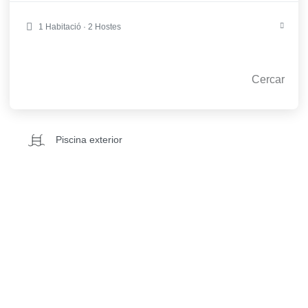
Gimnàs
1 Habitació · 2 Hostes
Spa
Cercar
Sala de jocs i bolera
Piscina exterior
Guardaesquís
WiFi gratuït
Piscina interior
Consigna per a bicicletes