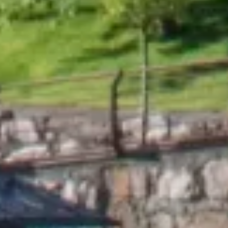
Grup Nòrdic
El teu Hotel a El Tarter, a
peu de pistes!
 Benvinguts a l'Hotel Nòrdic, un refugi d'elegància 
alpina situat a peu de pistes, al cor de Grandvalira, 
Andorra. Un hotel de 4 estrelles concebut per a aquells 
que valoren el confort, la calidesa dels detalls i el 
privilegi d'estar envoltats de natura en la seva màxima 