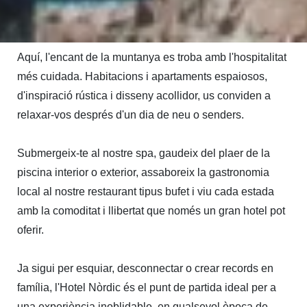
expressió.

Aquí, l'encant de la muntanya es troba amb l'hospitalitat 
més cuidada. Habitacions i apartaments espaiosos, 
d'inspiració rústica i disseny acollidor, us conviden a 
relaxar-vos després d'un dia de neu o senders.

Submergeix-te al nostre spa, gaudeix del plaer de la 
piscina interior o exterior, assaboreix la gastronomia 
local al nostre restaurant tipus bufet i viu cada estada 
amb la comoditat i llibertat que només un gran hotel pot 
oferir.

Ja sigui per esquiar, desconnectar o crear records en 
família, l'Hotel Nòrdic és el punt de partida ideal per a 
una experiència inoblidable, en qualsevol època de 