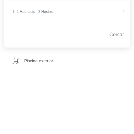
Gimnàs
1 Habitació · 2 Hostes
Spa
Cercar
Sala de jocs i bolera
Piscina exterior
Guardaesquís
WiFi gratuït
Piscina interior
Consigna per a bicicletes