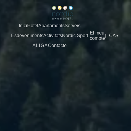
Inici
Hotel
Apartaments
Serveis
El meu
Esdeveniments
Activitats
Nordic Sport
CA
|
▼
compte
ÀLIGA
Contacte