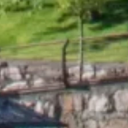
Grup Nòrdic
El teu Hotel a El Tarter, a
peu de pistes!
 Benvinguts a l'Hotel Nòrdic, un refugi d'elegància 
alpina situat a peu de pistes, al cor de Grandvalira, 
Andorra. Un hotel de 4 estrelles concebut per a aquells 
que valoren el confort, la calidesa dels detalls i el 
privilegi d'estar envoltats de natura en la seva màxima 