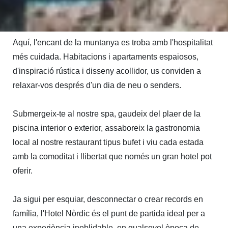
expressió.

Aquí, l'encant de la muntanya es troba amb l'hospitalitat 
més cuidada. Habitacions i apartaments espaiosos, 
d'inspiració rústica i disseny acollidor, us conviden a 
relaxar-vos després d'un dia de neu o senders.

Submergeix-te al nostre spa, gaudeix del plaer de la 
piscina interior o exterior, assaboreix la gastronomia 
local al nostre restaurant tipus bufet i viu cada estada 
amb la comoditat i llibertat que només un gran hotel pot 
oferir.

Ja sigui per esquiar, desconnectar o crear records en 
família, l'Hotel Nòrdic és el punt de partida ideal per a 
una experiència inoblidable, en qualsevol època de 