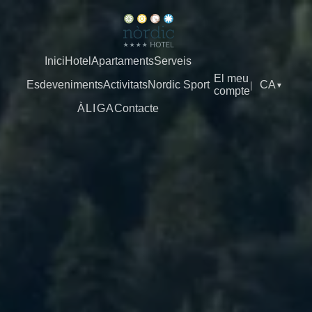
Inici
Hotel
Apartaments
Serveis
El meu
Esdeveniments
Activitats
Nordic Sport
CA
|
▼
compte
ÀLIGA
Contacte