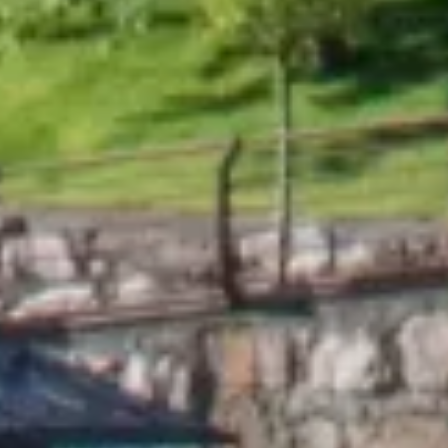
Grup Nòrdic
El teu Hotel a El Tarter, a
peu de pistes!
 Benvinguts a l'Hotel Nòrdic, un refugi d'elegància 
alpina situat a peu de pistes, al cor de Grandvalira, 
Andorra. Un hotel de 4 estrelles concebut per a aquells 
que valoren el confort, la calidesa dels detalls i el 
privilegi d'estar envoltats de natura en la seva màxima 