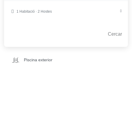
Gimnàs
1 Habitació · 2 Hostes
Spa
Cercar
Sala de jocs i bolera
Piscina exterior
Guardaesquís
WiFi gratuït
Piscina interior
Consigna per a bicicletes